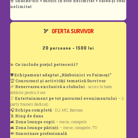
🍿
Snacks-uri + sucuri în stoc nelimitat + cafea și ceai
nelimitat
🏹
OFERTA SURVIVOR
20 persoane - 1500 lei
💫
Ce include prețul petrecerii?
🛡️
Echipament adaptat „Războinici vs Faimoși”
🏆
Concursuri și activități tematică Survivor
🎉
Rezervarea exclusivă a clubului
- acces la toate
dotările pentru 3 ore
🎈
Entertainment pe tot parcursul evenimentului
– 2
party traineri dedicați
🎧
Echipa completă
- DJ, MC, Barman
🕺
Ring de dans
🛋️
Zona lounge copii
– mese, canapele
🛋️
Zona lounge părinți
– mese, canapele, TV
🔊
Sonorizare profesională