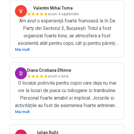
Valentin Mihai Toma
V
acum 4 săptămâni
Am avut o experiență foarte frumoasă la In Da
Party din Sectorul 3, București. Totul a fost
organizat foarte bine, iar atmosfera a fost
excelentă atât pentru copii, cât și pentru părinți.
Mai mult
Spațiul este curat, modern și foarte bine amenajat,
iar personalul a fost extrem de amabil și atent pe
toată durata evenimentului. Copiii s-au distrat de
Diana Cristiana Eftimie
D
minune, iar organizarea a fost fără reproș. Se
acum o lună
vede că există implicare și atenție la detalii, ceea
O locație potrivita pentru copiii care deja nu mai
ce a făcut ca întreaga experiență să fie relaxantă
vor la locuri de joaca cu tobogane si trambuline.
și plăcută pentru toată lumea. Recomand cu mare
Personal foarte amabil si implicat. Jocurile si
drag acest loc pentru petreceri și evenimente
activitățile au fost de asemenea foarte antrenante
pentru copii!
Mai mult
si i-a tinut captivati. A fost totul perfect pentru
petrecerea fetitei mele. Va mulțumim pentru tot!
Iulian Rullz