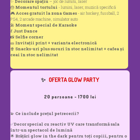
✨
Decorare spațiu
– joc de lumini, laser
🎂
Momentul tortului
- lumini, laser, muzică specifică
🎮
Acces gratuit la zona Games
- air hockey, fussball, 2
PS4, 2 arcade machine, simulator auto
🎤
Moment special de Karaoke
💃
Just Dance
📸
Selfie corner
🎫
Invitații print + varianta electronică
🍿
Snacks-uri plus sucuri în stoc nelimitat + cafea și
ceai în stoc nelimitat
✨
OFERTA GLOW PARTY
20 persoane - 1700 lei
💫
Ce include prețul petrecerii?
✅
Decor special cu reactiv UV care transformă sala
într-un spectacol de lumină
🌟
Brățări glow in the dark pentru toți copiii, pentru o