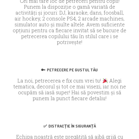
Cel mai tare loc de petreceri pentru copii!
Punem la dispoziție o gamă variată de
activități și jocuri: DJ, karaoke, dans, foosball,
air hockey, 2 console PS4, 2 arcade machines,
simulator auto și multe altele. Avem suficiente
opțiuni pentru ca fiecare invitat să se bucure de
petrecerea copilului tău în stilul care i se
potrivește!
🔑
PETRECERE PE GUSTUL TĂU
La noi, petrecerea e fix cum vrei tu!
Alegi
tematica, decorul și tot ce mai visezi, iar noi ne
ocupăm să iasă super! Hai să povestim și să
punem la punct fiecare detaliu!
✅
DISTRACȚIE ÎN SIGURANȚĂ
Echipa noastră este pregătită să aibă grijă cu