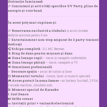
distracție luminoasă
🎉
Concursuri și activități specifice UV Party, pline de
energie și voie bună
În acest preț sunt cuprinse și:
🎉
Rezervarea exclusivă a clubului
și acces la toate
dotările acestuia pentru 3 ore
🎈
Entertainment non-stop asigurat de 2 party traineri
dedicați
🎧
Echipa completă
- DJ, MC, Barman
🕺
Ring de dans pentru mișcare și dans
🛋️
Zona lounge copii
– mese și canapele confortabile
🛋️
Zona lounge părinți
– mese, canapele și TV
🔊
Sonorizare profesională
✨
Decorare spațiu -
jocuri de lumini și laser
🎂
Momentul tortului
- lumini, laser și muzică specială
🎮
Acces gratuit la zona Games -
air hockey, fussball, 2 PS4,
2 arcade machine, simulator auto
🎤
Moment special de Karaoke
💃
Just Dance
📸
Selfie corner
🎫
Invitații print + variantă electronică