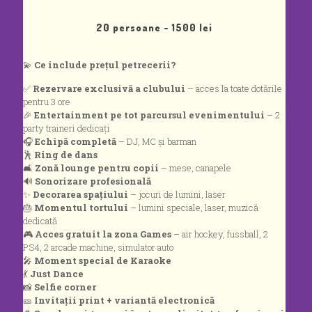
20 persoane - 1500 lei
💫
Ce include prețul petrecerii?
✅
Rezervare exclusivă a clubului
– acces la toate dotările
pentru 3 ore
🎉
Entertainment pe tot parcursul evenimentului
– 2
party traineri dedicați
🎧
Echipă completă
– DJ, MC și barman
🕺
Ring de dans
🛋️
Zonă lounge pentru copii
– mese, canapele
🔊
Sonorizare profesională
✨
Decorarea spațiului
– jocuri de lumini, laser
🎂
Momentul tortului
– lumini speciale, laser, muzică
dedicată
🎮
Acces gratuit la zona Games
– air hockey, fussball, 2
PS4, 2 arcade machine, simulator auto
🎤
Moment special de Karaoke
💃
Just Dance
📸
Selfie corner
🎫
Invitații print + variantă electronică