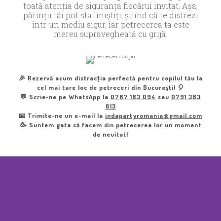
toată atenția de siguranța fiecărui invitat. Așa,
părinții tăi pot sta liniștiți, știind că te distrezi
într-un mediu sigur, iar petrecerea ta este
mereu supravegheată cu grijă.
🎉
Rezervă acum distracția perfectă pentru copilul tău la
cel mai tare loc de petreceri din București!
🎈
💬 Scrie-ne pe WhatsApp la
0767 183 094
sau
0791 363
613
📧 Trimite-ne un e-mail la
indapartyromania@gmail.com
🥳 Suntem gata să facem din petrecerea lor un moment
de neuitat!