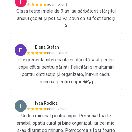
I
acum o lună
Clasa fetiței mele de 9 ani au sărbătorit sfârșitul
anului școlar și pot să vă spun că au fost fericiți
🥳
Elena Stefan
E
acum o lună
O experienta interesanta și plăcută, atât pentru
copii cât și pentru părinți. Felicitări si mulțumiri
pentru distracție și organizare, într-un cadru
minunat pentru copii. ❤️🤗
Ivan Rodica
I
acum 2 luni
Un loc minunat pentru copii! Personal foarte
amabil, spațiu curat și bine organizat, iar cei mici
s-au distrat de minune. Petrecerea a fost foarte