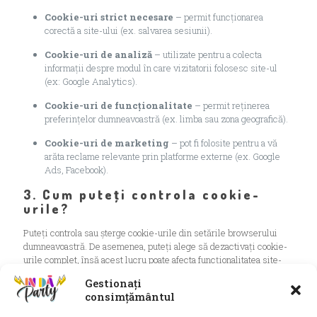
Cookie-uri strict necesare
– permit funcționarea
corectă a site-ului (ex. salvarea sesiunii).
Cookie-uri de analiză
– utilizate pentru a colecta
informații despre modul în care vizitatorii folosesc site-ul
(ex: Google Analytics).
Cookie-uri de funcționalitate
– permit reținerea
preferințelor dumneavoastră (ex. limba sau zona geografică).
Cookie-uri de marketing
– pot fi folosite pentru a vă
arăta reclame relevante prin platforme externe (ex. Google
Ads, Facebook).
3. Cum puteți controla cookie-
urile?
Puteți controla sau șterge cookie-urile din setările browserului
dumneavoastră. De asemenea, puteți alege să dezactivați cookie-
urile complet, însă acest lucru poate afecta funcționalitatea site-
ului.
Gestionați
consimțământul
4. Consimțământ