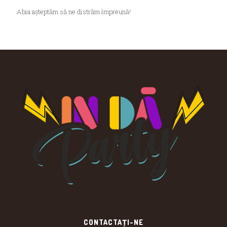
Abia așteptăm să ne distrăm împreună!
CONTACTAȚI-NE