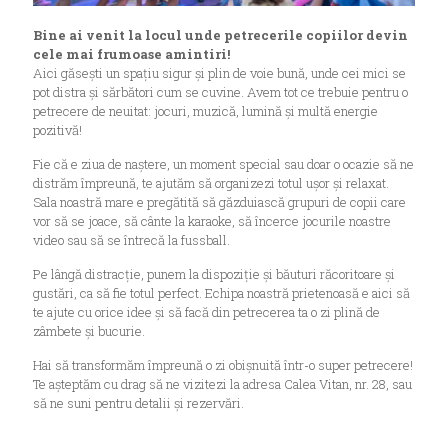
Bine ai venit la locul unde petrecerile copiilor devin
cele mai frumoase amintiri!
Aici găsești un spațiu sigur și plin de voie bună, unde cei mici se
pot distra și sărbători cum se cuvine. Avem tot ce trebuie pentru o
petrecere de neuitat: jocuri, muzică, lumină și multă energie
pozitivă!
Fie că e ziua de naștere, un moment special sau doar o ocazie să ne
distrăm împreună, te ajutăm să organizezi totul ușor și relaxat.
Sala noastră mare e pregătită să găzduiască grupuri de copii care
vor să se joace, să cânte la karaoke, să încerce jocurile noastre
video sau să se întrecă la fussball.
Pe lângă distracție, punem la dispoziție și băuturi răcoritoare și
gustări, ca să fie totul perfect. Echipa noastră prietenoasă e aici să
te ajute cu orice idee și să facă din petrecerea ta o zi plină de
zâmbete și bucurie.
Hai să transformăm împreună o zi obișnuită într-o super petrecere!
Te așteptăm cu drag să ne vizitezi la adresa Calea Vitan, nr. 28, sau
să ne suni pentru detalii și rezervări.